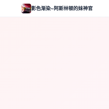
影色渐染~阿斯林顿的妹神官