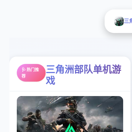
三
三角洲部队单机游
🩺 热门推
荐
戏