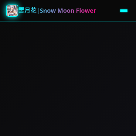
雪月花|Snow Moon Flower