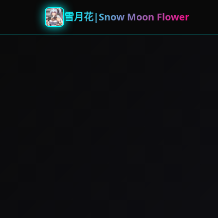
雪月花|Snow Moon Flower