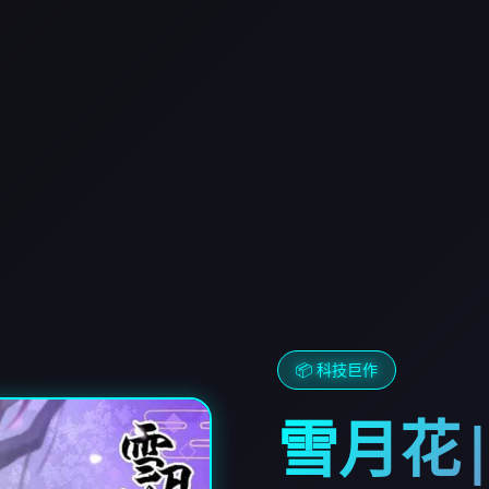
📦 科技巨作
雪月花|