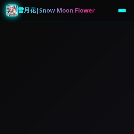
雪月花|Snow Moon Flower