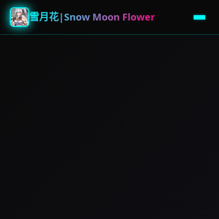
雪月花|Snow Moon Flower