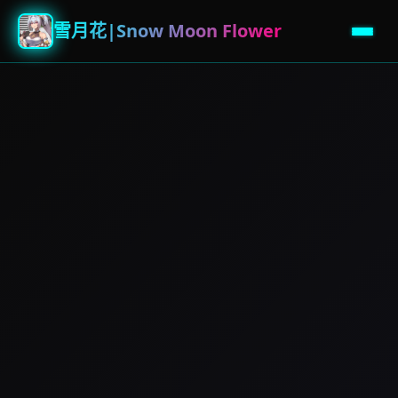
雪月花|Snow Moon Flower