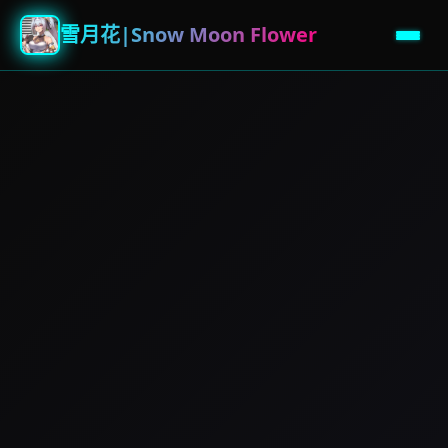
雪月花|Snow Moon Flower