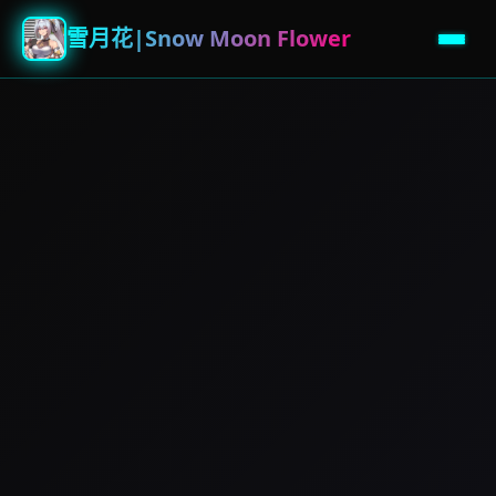
雪月花|Snow Moon Flower