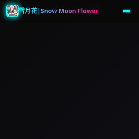
雪月花|Snow Moon Flower