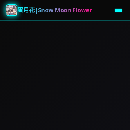
雪月花|Snow Moon Flower