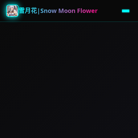
雪月花|Snow Moon Flower