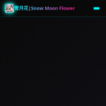
雪月花|Snow Moon Flower