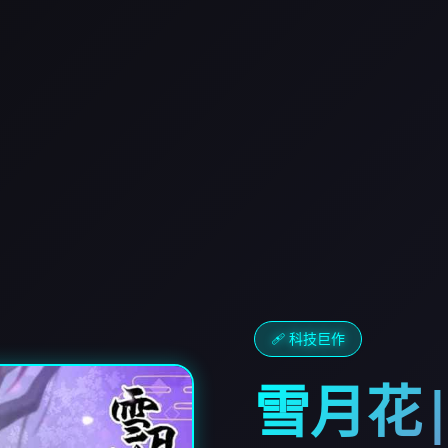
🩹 科技巨作
雪月花|