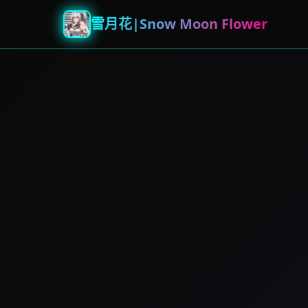
雪月花|Snow Moon Flower