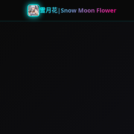
雪月花|Snow Moon Flower