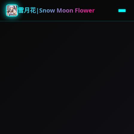
雪月花|Snow Moon Flower