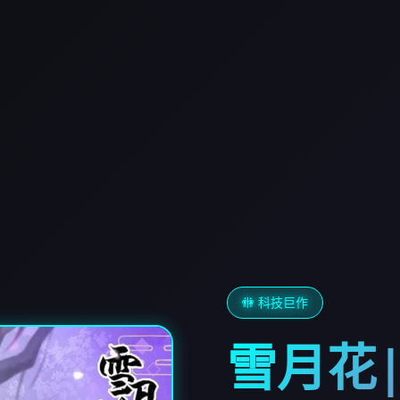
🚻 科技巨作
雪月花|