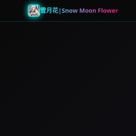
雪月花|Snow Moon Flower