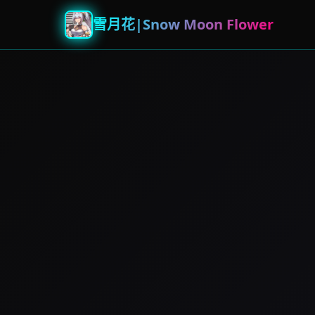
雪月花|Snow Moon Flower