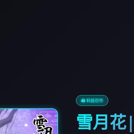
🖨️ 科技巨作
雪月花|