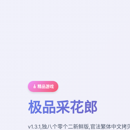
🎸 精品游戏
极品采花郎
v1.3.1,独八个零个二新鲜版,官法繁体中文拷