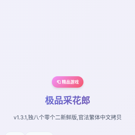
🧻 精品游戏
极品采花郎
v1.3.1,独八个零个二新鲜版,官法繁体中文拷贝